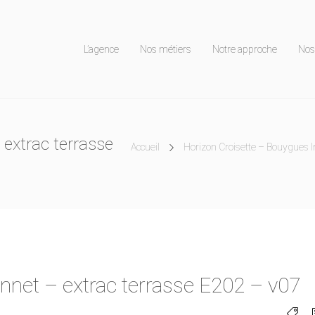
L’agence
Nos métiers
Notre approche
Nos 
extrac terrasse
Accueil
Horizon Croisette – Bouygues 
net – extrac terrasse E202 – v07