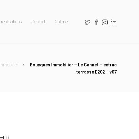
réalisations
Contact
Galerie
Immobilier
Bouygues Immobilier – Le Cannet – extrac
terrasse E202 – v07
0