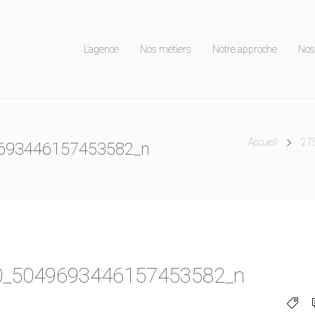
L’agence
Nos métiers
Notre approche
Nos 
Accueil
27
693446157453582_n
0_5049693446157453582_n