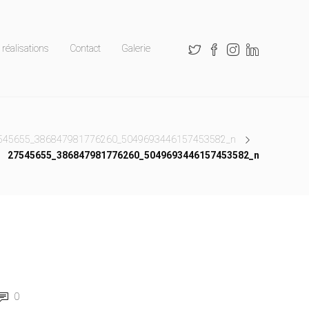
réalisations
Contact
Galerie
545655_386847981776260_5049693446157453582_n
27545655_386847981776260_5049693446157453582_n
0