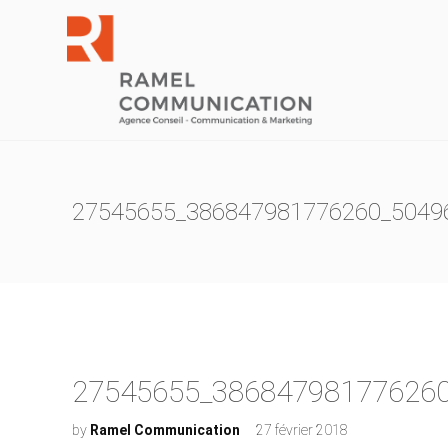
27545655_386847981776260_5049
27545655_38684798177626
by
Ramel Communication
27 février 2018