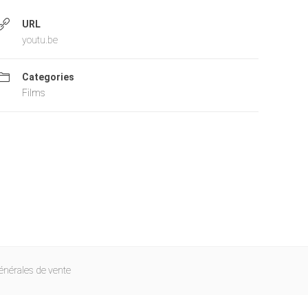
URL
youtu.be
Categories
Films
énérales de vente